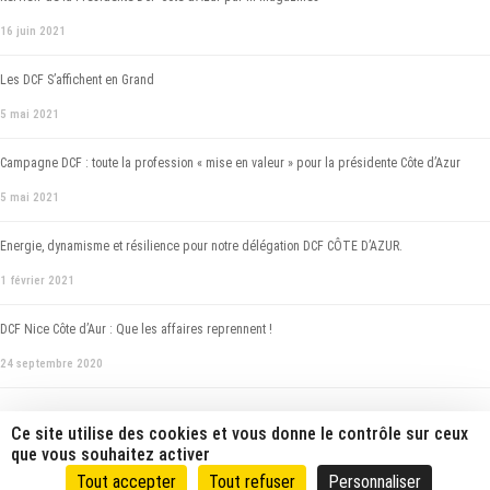
16 juin 2021
Les DCF S’affichent en Grand
5 mai 2021
Campagne DCF : toute la profession « mise en valeur » pour la présidente Côte d’Azur
5 mai 2021
Energie, dynamisme et résilience pour notre délégation DCF CÔTE D’AZUR.
1 février 2021
DCF Nice Côte d’Aur : Que les affaires reprennent !
24 septembre 2020
Ce site utilise des cookies et vous donne le contrôle sur ceux
que vous souhaitez activer
Tout accepter
Tout refuser
Personnaliser
Copyright DCF Nice Côte d'Azur |
Politique de confidentialité