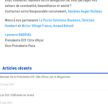
Vous souhaitez rejoindre notre délégation car vous partagez nos
valeurs de convivialité, bienveillance et amitié ?
Contactez notre Responsable recrutement,
Sandrine Augier Durbano
Merci à nos partenaires
La Poste Solutions Business
,
Christine
Humbert
et
Motor Village France
,
Arnaud Beloeil
Laurence BARRUEL
Présidente DCF Côte d’Azur
Vice-Présidente Paca
Articles récents
Iterview de la Présidente DCF Côte d’Azur par In Magazines
16 juin 2021
Les DCF S’affichent en Grand
5 mai 2021