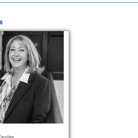
s
aroline