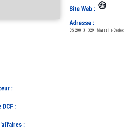
Site Web :
Adresse :
CS 20013 13291 Marseille Cedex
teur :
 DCF :
'affaires :