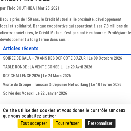
par
Théo BOUTHIBA
|
Mar 25, 2021
Depuis près de 150 ans, le Crédit Mutuel allie proximité, développement
local et solidarité. Banque coopérative qui appartient à ses 7,8 millions de
clients-sociétaires, le Crédit Mutuel n’est pas coté en bourse. Privilégiant le
développement à long terme dans son...
Articles récents
SOIREE DE GALA – 70 ANS DES DCF CÔTE D’AZUR | Le 08 Octobre 2026
TABLE RONDE : LA VENTE CONSEIL | Le 29 Avril 2026
DCF CHALLENGE 2026 | Le 24 Mars 2026
Visite du Groupe Transcan & Déjeûner Networking | Le 10 février 2026
Soirée des Voeux | Le 22 Janvier 2026
Ce site utilise des cookies et vous donne le contrôle sur ceux
que vous souhaitez activer
Copyright DCF Nice Côte d'Azur |
Politique de confidentialité
Tout accepter
Tout refuser
Personnaliser